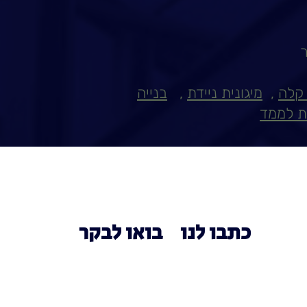
ר
 קלה
,
מיגונית ניידת
,
בנייה
ית לממד
כתבו לנו
בואו לבקר