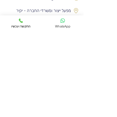
מפעל ייצור ומשרדי החברה - יקיר
בוויז: עופרים הנדסה ובנייה בע"מ
WhatsApp
התקשרו עכשיו
קבלת קהל: א'-ה', שעות: 07:00-16:00
© 2023 כל הזכויות שמורות
לעופרים הנדסה ובנייה בע"מ
הצהרת נגישות ומדיניות פרטיות
בואו לבקר