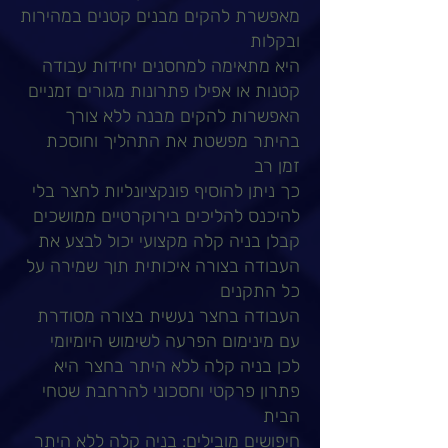
מאפשרת להקים מבנים קטנים במהירות
ובקלות
היא מתאימה למחסנים יחידות עבודה
קטנות או אפילו פתרונות מגורים זמניים
האפשרות להקים מבנה ללא צורך
בהיתר מפשטת את התהליך וחוסכת
זמן רב
כך ניתן להוסיף פונקציונליות לחצר בלי
להיכנס להליכים בירוקרטיים ממושכים
קבלן בניה קלה מקצועי יכול לבצע את
העבודה בצורה איכותית תוך שמירה על
כל התקנים
העבודה בחצר נעשית בצורה מסודרת
עם מינימום הפרעה לשימוש היומיומי
לכן בניה קלה ללא היתר בחצר היא
פתרון פרקטי וחסכוני להרחבת שטחי
הבית
חיפושים מובילים: בניה קלה ללא היתר