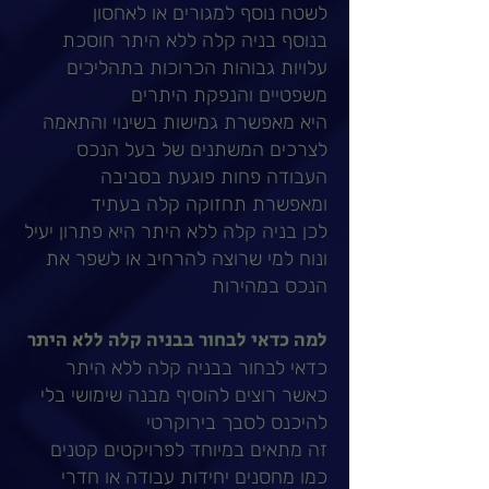
לשטח נוסף למגורים או לאחסון
בנוסף בניה קלה ללא היתר חוסכת
עלויות גבוהות הכרוכות בתהליכים
משפטיים והנפקת היתרים
היא מאפשרת גמישות בשינוי והתאמה
לצרכים המשתנים של בעל הנכס
העבודה פחות פוגעת בסביבה
ומאפשרת תחזוקה קלה בעתיד
לכן בניה קלה ללא היתר היא פתרון יעיל
ונוח למי שרוצה להרחיב או לשפר את
הנכס במהירות
למה כדאי לבחור בבניה קלה ללא היתר
כדאי לבחור בבניה קלה ללא היתר
כאשר רוצים להוסיף מבנה שימושי בלי
להיכנס לסבך בירוקרטי
זה מתאים במיוחד לפרויקטים קטנים
כמו מחסנים יחידות עבודה או חדרי