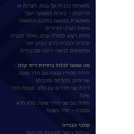
מתאימה לבנייה על גגות, חצרות או
הרחבות – בזכות המשקל הקל
מאפשרת גמישות בתכנון והתאמה
אישית לצרכי הדיירים
פחות רעש, פסולת ובלגן באתר הבנייה
תהליכי הבנייה לרוב נקיים יותר
ומתאימים לגישה ירוקה וסביבתית
מה אפשר לכלול ביחידת דיור קלה
יחידת סטודיו קטנה עם חדר שינה,
שירותים, מקלחת ומטבחון
דירת שני חדרים עם סלון, מטבח וחדר
שינה
יחידה עם שני חדרי שינה, סלון מלא
ומטבח – תלוי בשטח
שלבי הבנייה
עבודות גימור חיצוניות ופנימיות