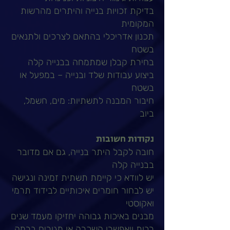
בדיקת זכויות בנייה והיתרים מהרשות
המקומית
תכנון אדריכלי בהתאם לצרכים ולתנאים
בשטח
בחירת קבלן שמתמחה בבנייה קלה
ביצוע עבודות שלד ובנייה – במפעל או
בשטח
חיבור המבנה לתשתיות: מים, חשמל,
ביוב
נקודות חשובות
חובה לקבל היתר בנייה, גם אם מדובר
בבנייה קלה
יש לוודא כי קיימת תשתית זמינה ונגישה
יש לבחור חומרים איכותיים לבידוד תרמי
ואקוסטי
מבנים באיכות גבוהה יחזיקו מעמד שנים
רבות ויאפשרו השכרה או מגורים ברמה