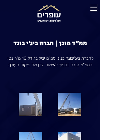
ממ״ד מוכן | חברת ביג׳י בונד
לחברת ביג'יבונד בנינו ממ"מ יביל בגודל
10 מ"ר נטו.
הממ"מ נבנה בכפוף לאישור יצרן של פיקוד העורף.